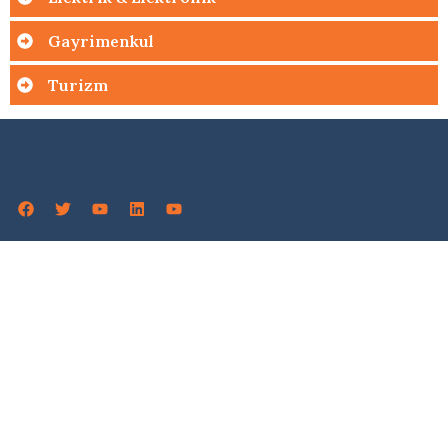
Gayrimenkul
Turizm
Adaylar
Başvuru Yap
Özgeçmiş Bırak
Mülakat
Sıkça Sorulan Sorular
İşverenler
Başvuru Yap